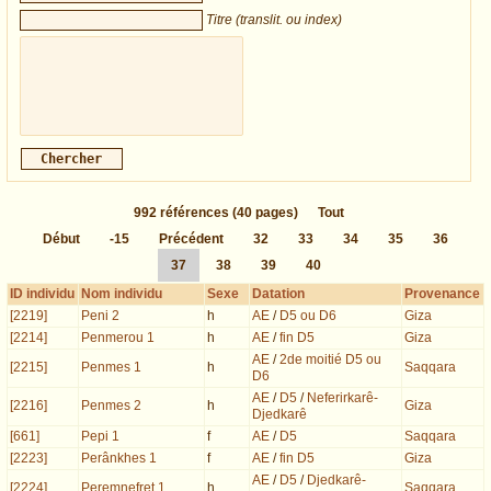
Titre (translit. ou index)
992
références
(40 pages)
Tout
Début
-15
Précédent
32
33
34
35
36
37
38
39
40
ID individu
Nom individu
Sexe
Datation
Provenance
[2219]
Peni 2
h
AE
/
D5 ou D6
Giza
[2214]
Penmerou 1
h
AE
/
fin D5
Giza
AE
/
2de moitié D5 ou
[2215]
Penmes 1
h
Saqqara
D6
AE
/
D5
/
Neferirkarê-
[2216]
Penmes 2
h
Giza
Djedkarê
[661]
Pepi 1
f
AE
/
D5
Saqqara
[2223]
Perânkhes 1
f
AE
/
fin D5
Giza
AE
/
D5
/
Djedkarê-
[2224]
Peremnefret 1
h
Saqqara