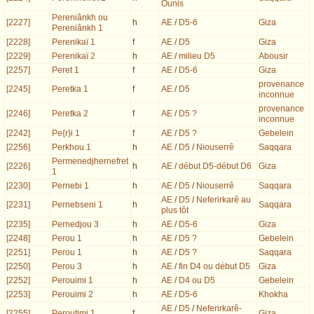
Ounis
Pereniânkh ou
[2227]
h
AE
/
D5-6
Giza
Pereniânkh 1
[2228]
Perenikaï 1
f
AE
/
D5
Giza
[2229]
Perenikaï 2
h
AE
/
milieu D5
Abousir
[2257]
Peret 1
f
AE
/
D5-6
Giza
provenance
[2245]
Peretka 1
f
AE
/
D5
inconnue
provenance
[2246]
Peretka 2
f
AE
/
D5 ?
inconnue
[2242]
Pe{r}i 1
f
AE
/
D5 ?
Gebelein
[2256]
Perkhou 1
h
AE
/
D5
/
Niouserrê
Saqqara
Permenedjhernefret
[2226]
h
AE
/
début D5-début D6
Giza
1
[2230]
Pernebi 1
h
AE
/
D5
/
Niouserrê
Saqqara
AE
/
D5
/
Neferirkarê au
[2231]
Pernebseni 1
h
Saqqara
plus tôt
[2235]
Pernedjou 3
h
AE
/
D5-6
Giza
[2248]
Perou 1
h
AE
/
D5 ?
Gebelein
[2251]
Perou 1
h
AE
/
D5 ?
Saqqara
[2250]
Perou 3
h
AE
/
fin D4 ou début D5
Giza
[2252]
Perouimi 1
h
AE
/
D4 ou D5
Gebelein
[2253]
Perouimi 2
h
AE
/
D5-6
Khokha
AE
/
D5
/
Neferirkarê-
[2255]
Peroutimi 1
f
Giza