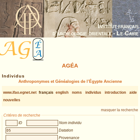
Institut français
d’archéologie orientale - Le Caire
AGÉA
Individus
Anthroponymes et Généalogies de l’Égypte Ancienne
www.ifao.egnet.net
français
english
noms
individus
introduction
aide
nouvelles
masquer la recherche
Critères de recherche
ID
Nom individu
Datation
Provenance