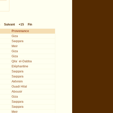
4
Suivant
+15
Fin
Provenance
Giza
Saqqara
Meir
Giza
Giza
Qilaʿ el-Dabba
Eléphantine
Saqqara
Saqqara
Akhmim
Ouadi Hilal
Abousir
Giza
Saqqara
Saqqara
Meir