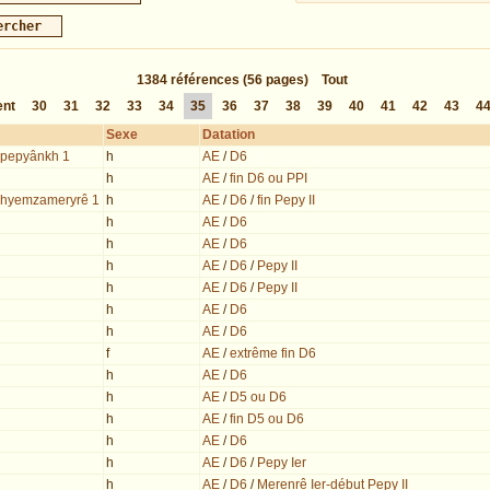
1384
références
(56 pages)
Tout
ent
30
31
32
33
34
35
36
37
38
39
40
41
42
43
4
Sexe
Datation
 Nipepyânkh 1
h
AE
/
D6
h
AE
/
fin D6 ou PPI
/ Ihyemzameryrê 1
h
AE
/
D6
/
fin Pepy II
h
AE
/
D6
h
AE
/
D6
h
AE
/
D6
/
Pepy II
h
AE
/
D6
/
Pepy II
h
AE
/
D6
h
AE
/
D6
f
AE
/
extrême fin D6
h
AE
/
D6
h
AE
/
D5 ou D6
h
AE
/
fin D5 ou D6
h
AE
/
D6
h
AE
/
D6
/
Pepy Ier
h
AE
/
D6
/
Merenrê Ier-début Pepy II