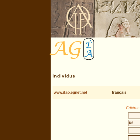
Individus
www.ifao.egnet.net
français
Critère