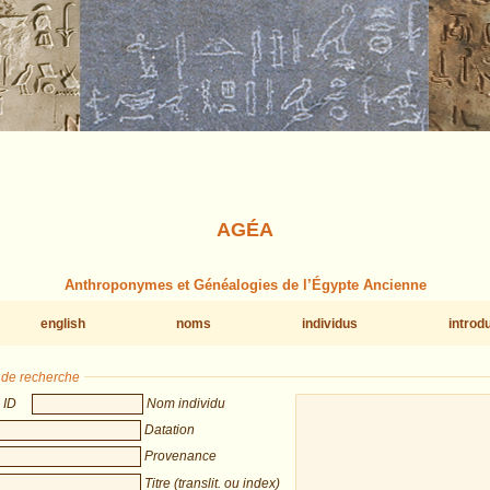
AGÉA
Anthroponymes et Généalogies de l’Égypte Ancienne
english
noms
individus
introd
s de recherche
ID
Nom individu
Datation
Provenance
Titre (translit. ou index)