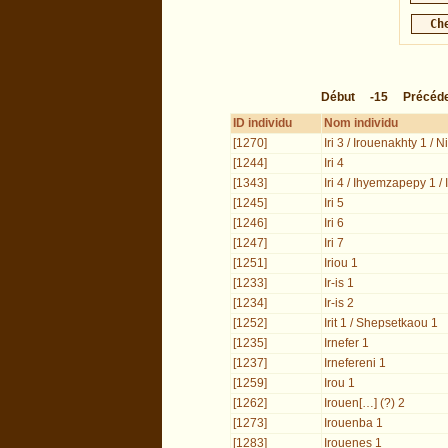
Début
-15
Précéd
ID individu
Nom individu
[1270]
Iri 3 / Irouenakhty 1 /
[1244]
Iri 4
[1343]
Iri 4 / Ihyemzapepy 1 
[1245]
Iri 5
[1246]
Iri 6
[1247]
Iri 7
[1251]
Iriou 1
[1233]
Ir-is 1
[1234]
Ir-is 2
[1252]
Irit 1 / Shepsetkaou 1
[1235]
Irnefer 1
[1237]
Irnefereni 1
[1259]
Irou 1
[1262]
Irouen[…] (?) 2
[1273]
Irouenba 1
[1283]
Irouenes 1