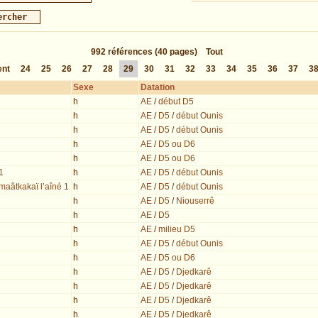
992
références
(40 pages)
Tout
ent
24
25
26
27
28
29
30
31
32
33
34
35
36
37
3
Sexe
Datation
h
AE
/
début D5
h
AE
/
D5
/
début Ounis
h
AE
/
D5
/
début Ounis
h
AE
/
D5 ou D6
h
AE
/
D5 ou D6
1
h
AE
/
D5
/
début Ounis
maâtkakaï l’aîné 1
h
AE
/
D5
/
début Ounis
h
AE
/
D5
/
Niouserrê
h
AE
/
D5
h
AE
/
milieu D5
h
AE
/
D5
/
début Ounis
h
AE
/
D5 ou D6
h
AE
/
D5
/
Djedkarê
h
AE
/
D5
/
Djedkarê
h
AE
/
D5
/
Djedkarê
h
AE
/
D5
/
Djedkarê