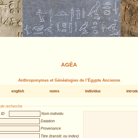
AGÉA
Anthroponymes et Généalogies de l’Égypte Ancienne
english
noms
individus
introd
s de recherche
ID
Nom individu
Datation
Provenance
Titre (translit. ou index)