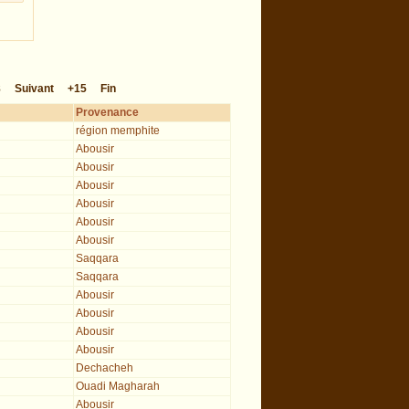
8
Suivant
+15
Fin
Provenance
région memphite
Abousir
Abousir
Abousir
Abousir
Abousir
Abousir
Saqqara
Saqqara
Abousir
Abousir
Abousir
Abousir
Dechacheh
Ouadi Magharah
Abousir