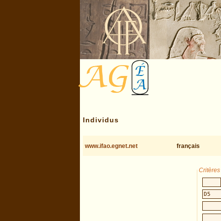
Individus
www.ifao.egnet.net
français
Critère