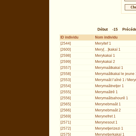
Début
-15
Précéd
ID individu
Nom individu
[2544]
Meryitef 1
[2600]
Mery[…]kakaï 1
[2598]
Merykakaï 1
[2599]
Merykakaï 2
[2557]
Merymaâtkakaï 1
[2558]
Merymaâtkakaï le jeune 
[2553]
Merymaât l’aîné 1 / Mery
[2554]
Merymaâtnetjer 1
[2555]
Merymaâtrê 1
[2556]
Merymaâtsahourê 1
[2565]
Merynebmaât 1
[2566]
Merynebmaât 2
[2569]
Merynefret 1
[2571]
Merynesout 1
[2572]
Merynetjerizezi 1
[2575]
Merynetjerkakaï 1