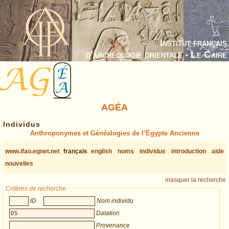
Institut français
d’archéologie orientale - Le Caire
AGÉA
Individus
Anthroponymes et Généalogies de l’Égypte Ancienne
www.ifao.egnet.net
français
english
noms
individus
introduction
aide
nouvelles
masquer la recherche
Critères de recherche
ID
Nom individu
Datation
Provenance