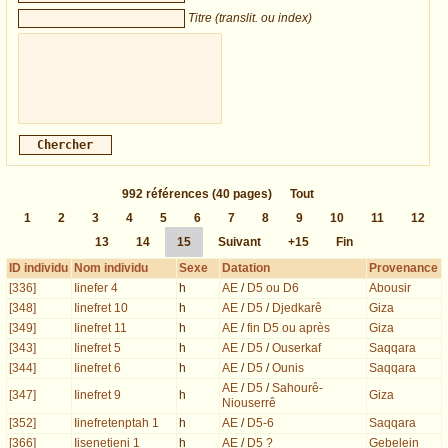
Titre (translit. ou index)
992
références
(40 pages)
Tout
1
2
3
4
5
6
7
8
9
10
11
12
13
14
15
Suivant
+15
Fin
ID individu
Nom individu
Sexe
Datation
Provenance
[336]
Iinefer 4
h
AE
/
D5 ou D6
Abousir
[348]
Iinefret 10
h
AE
/
D5
/
Djedkarê
Giza
[349]
Iinefret 11
h
AE
/
fin D5 ou après
Giza
[343]
Iinefret 5
h
AE
/
D5
/
Ouserkaf
Saqqara
[344]
Iinefret 6
h
AE
/
D5
/
Ounis
Saqqara
AE
/
D5
/
Sahourê-
[347]
Iinefret 9
h
Giza
Niouserrê
[352]
Iinefretenptah 1
h
AE
/
D5-6
Saqqara
[366]
Iisenetieni 1
h
AE
/
D5 ?
Gebelein