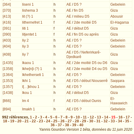
[364]
Iiseni 1
h
AE
/
D5 ?
Gebelein
[370]
Iishema 3
h
AE
/
fin D5
Giza
[413]
Iit (?) 1
h
AE
/
milieu D5
Abousir
[416]
Iithernefret 1
f
AE
/
2de moitié D5
El-Hagarsa
[391]
Iiti 1
f
AE
/
début D5
Giza
[390]
Iitjentet 1
f
AE
/
fin D5 ou après
Giza
[403]
Iiy 2
h
AE
/
D5 ?
Gebelein
[404]
Iiy 3
h
AE
/
D5 ?
Gebelein
AE
/
D5
/
Neferirkarê-
[408]
Iiy 7
h
Giza
Djedkarê
[1435]
Ikaou 1
h
AE
/
2de moitié D5 ou D6
Giza
[1358]
Ikhe[n]i (?) 1
h
AE
/
2de moitié D4 ou D5
Giza
[1364]
Ikhetherseti 1
h
AE
/
D5 ?
Gebelein
[1353]
Ikhi 1
h
AE
/
D5
/
début Niouserrê
Saqqara
[1357]
I[…]khou 1
h
AE
/
D5 ?
Gebelein
[1438]
Ikou 1
h
AE
/
début D5
Giza
El-
[866]
Im 4
f
AE
/
D5
/
début Ounis
Hawawich
[894]
Imakh 1
h
AE
/
D5 ?
Gebelein
992
références
,
1
-
2
-
3
-
4
-
5
-
6
-
7
-
8
-
9
-
10
-
11
-
12
-
13
-
14
-
15
-
16
-
17
-
18
-
19
-
20
-
21
-
22
-
23
-
24
-
25
-
26
-
27
-
28
-
29
-
30
-
31
-
32
-
33
-
34
-
35
-
36
-
37
-
38
-
39
-
40
Yannis Gourdon
Version 1 bêta,
données du
11 juin 2020