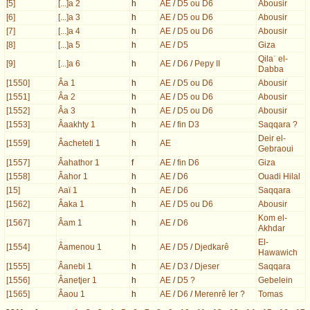
[5]
[...]a 2
h
AE
/
D5 ou D6
Abousir
[6]
[...]a 3
h
AE
/
D5 ou D6
Abousir
[7]
[...]a 4
h
AE
/
D5 ou D6
Abousir
[8]
[...]a 5
h
AE
/
D5
Giza
Qilaʿ el-
[9]
[...]a 6
h
AE
/
D6
/
Pepy II
Dabba
[1550]
Âa 1
h
AE
/
D5 ou D6
Abousir
[1551]
Âa 2
h
AE
/
D5 ou D6
Abousir
[1552]
Âa 3
h
AE
/
D5 ou D6
Abousir
[1553]
Âaakhty 1
h
AE
/
fin D3
Saqqara ?
Deir el-
[1559]
Âacheteti 1
h
AE
Gebraoui
[1557]
Âahathor 1
f
AE
/
fin D6
Giza
[1558]
Âahor 1
h
AE
/
D6
Ouadi Hilal
[15]
Aaï 1
h
AE
/
D6
Saqqara
[1562]
Âaka 1
h
AE
/
D5 ou D6
Abousir
Kom el-
[1567]
Âam 1
h
AE
/
D6
Akhdar
El-
[1554]
Âamenou 1
h
AE
/
D5
/
Djedkarê
Hawawich
[1555]
Âanebi 1
h
AE
/
D3
/
Djeser
Saqqara
[1556]
Âanetjer 1
h
AE
/
D5 ?
Gebelein
[1565]
Âaou 1
h
AE
/
D6
/
Merenrê Ier ?
Tomas