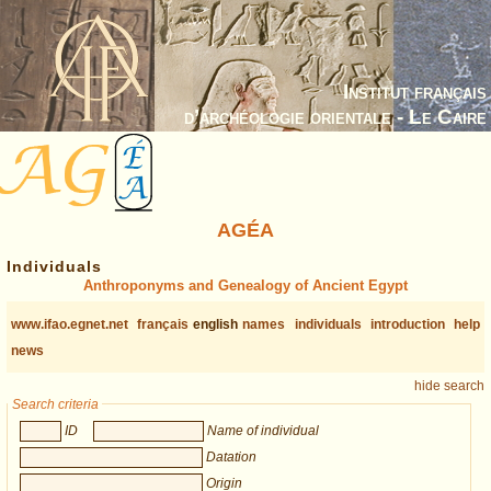
Institut français
d’archéologie orientale - Le Caire
AGÉA
Individuals
Anthroponyms and Genealogy of Ancient Egypt
www.ifao.egnet.net
français
english
names
individuals
introduction
help
news
hide search
Search criteria
ID
Name of individual
Datation
Origin