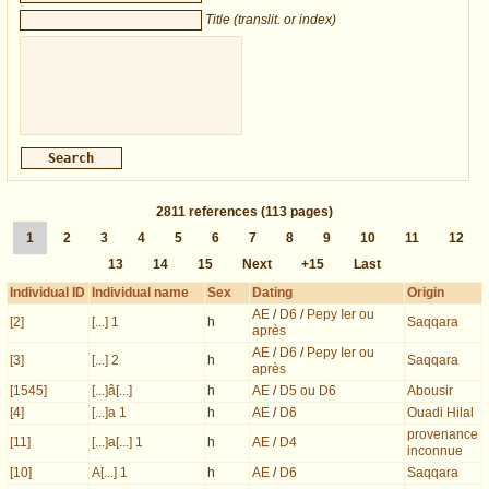
Title (translit. or index)
2811
references
(113 pages)
1
2
3
4
5
6
7
8
9
10
11
12
13
14
15
Next
+15
Last
Individual ID
Individual name
Sex
Dating
Origin
AE
/
D6
/
Pepy Ier ou
[2]
[...] 1
h
Saqqara
après
AE
/
D6
/
Pepy Ier ou
[3]
[...] 2
h
Saqqara
après
[1545]
[...]â[...]
h
AE
/
D5 ou D6
Abousir
[4]
[...]a 1
h
AE
/
D6
Ouadi Hilal
provenance
[11]
[...]a[...] 1
h
AE
/
D4
inconnue
[10]
A[...] 1
h
AE
/
D6
Saqqara