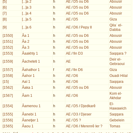
[5]
[...]a 2
h
AE
/
D5 ou D6
Abousir
[6]
[...]a 3
h
AE
/
D5 ou D6
Abousir
[7]
[...]a 4
h
AE
/
D5 ou D6
Abousir
[8]
[...]a 5
h
AE
/
D5
Giza
Qilaʿ el-
[9]
[...]a 6
h
AE
/
D6
/
Pepy II
Dabba
[1550]
Âa 1
h
AE
/
D5 ou D6
Abousir
[1551]
Âa 2
h
AE
/
D5 ou D6
Abousir
[1552]
Âa 3
h
AE
/
D5 ou D6
Abousir
[1553]
Âaakhty 1
h
AE
/
fin D3
Saqqara ?
Deir el-
[1559]
Âacheteti 1
h
AE
Gebraoui
[1557]
Âahathor 1
f
AE
/
fin D6
Giza
[1558]
Âahor 1
h
AE
/
D6
Ouadi Hilal
[15]
Aaï 1
h
AE
/
D6
Saqqara
[1562]
Âaka 1
h
AE
/
D5 ou D6
Abousir
Kom el-
[1567]
Âam 1
h
AE
/
D6
Akhdar
El-
[1554]
Âamenou 1
h
AE
/
D5
/
Djedkarê
Hawawich
[1555]
Âanebi 1
h
AE
/
D3
/
Djeser
Saqqara
[1556]
Âanetjer 1
h
AE
/
D5 ?
Gebelein
[1565]
Âaou 1
h
AE
/
D6
/
Merenrê Ier ?
Tomas