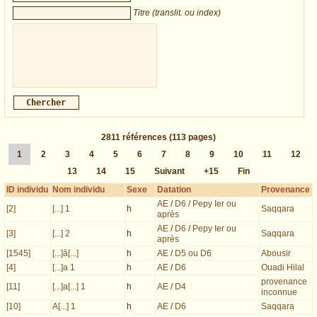
Titre (translit. ou index)
2811
références
(113 pages)
1
2
3
4
5
6
7
8
9
10
11
12
13
14
15
Suivant
+15
Fin
ID individu
Nom individu
Sexe
Datation
Provenance
AE
/
D6
/
Pepy Ier ou
[2]
[...] 1
h
Saqqara
après
AE
/
D6
/
Pepy Ier ou
[3]
[...] 2
h
Saqqara
après
[1545]
[...]â[...]
h
AE
/
D5 ou D6
Abousir
[4]
[...]a 1
h
AE
/
D6
Ouadi Hilal
provenance
[11]
[...]a[...] 1
h
AE
/
D4
inconnue
[10]
A[...] 1
h
AE
/
D6
Saqqara