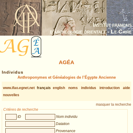
Institut français
d’archéologie orientale - Le Caire
AGÉA
Individus
Anthroponymes et Généalogies de l’Égypte Ancienne
www.ifao.egnet.net
français
english
noms
individus
introduction
aide
nouvelles
masquer la recherche
Critères de recherche
ID
Nom individu
Datation
Provenance