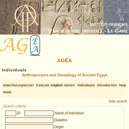
Institut français
d’archéologie orientale - Le Caire
AGÉA
Individuals
Anthroponyms and Genealogy of Ancient Egypt
www.ifao.egnet.net
français
english
names
individuals
introduction
help
news
hide search
Search criteria
ID
Name of individual
Datation
Origin