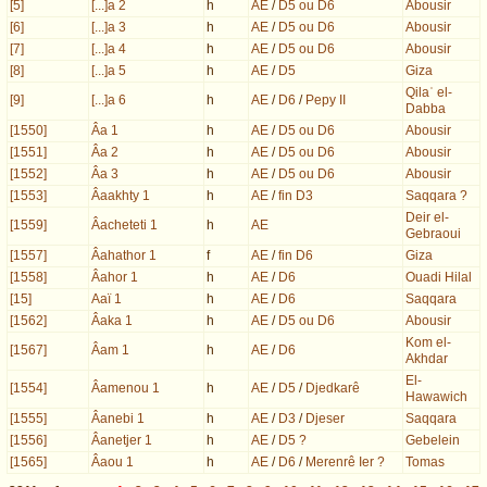
[5]
[...]a 2
h
AE
/
D5 ou D6
Abousir
[6]
[...]a 3
h
AE
/
D5 ou D6
Abousir
[7]
[...]a 4
h
AE
/
D5 ou D6
Abousir
[8]
[...]a 5
h
AE
/
D5
Giza
Qilaʿ el-
[9]
[...]a 6
h
AE
/
D6
/
Pepy II
Dabba
[1550]
Âa 1
h
AE
/
D5 ou D6
Abousir
[1551]
Âa 2
h
AE
/
D5 ou D6
Abousir
[1552]
Âa 3
h
AE
/
D5 ou D6
Abousir
[1553]
Âaakhty 1
h
AE
/
fin D3
Saqqara ?
Deir el-
[1559]
Âacheteti 1
h
AE
Gebraoui
[1557]
Âahathor 1
f
AE
/
fin D6
Giza
[1558]
Âahor 1
h
AE
/
D6
Ouadi Hilal
[15]
Aaï 1
h
AE
/
D6
Saqqara
[1562]
Âaka 1
h
AE
/
D5 ou D6
Abousir
Kom el-
[1567]
Âam 1
h
AE
/
D6
Akhdar
El-
[1554]
Âamenou 1
h
AE
/
D5
/
Djedkarê
Hawawich
[1555]
Âanebi 1
h
AE
/
D3
/
Djeser
Saqqara
[1556]
Âanetjer 1
h
AE
/
D5 ?
Gebelein
[1565]
Âaou 1
h
AE
/
D6
/
Merenrê Ier ?
Tomas