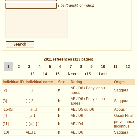
Title (translit. or index)
2811
references
(113 pages)
1
2
3
4
5
6
7
8
9
10
11
12
13
14
15
Next
+15
Last
Individual ID
Individual name
Sex
Dating
Origin
AE
/
D6
/
Pepy Ier ou
[2]
[...] 1
h
Saqqara
après
AE
/
D6
/
Pepy Ier ou
[3]
[...] 2
h
Saqqara
après
[1545]
[...]â[...]
h
AE
/
D5 ou D6
Abousir
[4]
[...]a 1
h
AE
/
D6
Ouadi Hilal
provenance
[11]
[...]a[...] 1
h
AE
/
D4
inconnue
[10]
A[...] 1
h
AE
/
D6
Saqqara