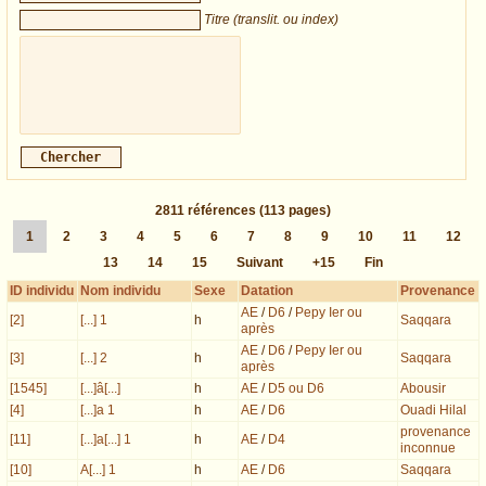
Titre (translit. ou index)
2811
références
(113 pages)
1
2
3
4
5
6
7
8
9
10
11
12
13
14
15
Suivant
+15
Fin
ID individu
Nom individu
Sexe
Datation
Provenance
AE
/
D6
/
Pepy Ier ou
[2]
[...] 1
h
Saqqara
après
AE
/
D6
/
Pepy Ier ou
[3]
[...] 2
h
Saqqara
après
[1545]
[...]â[...]
h
AE
/
D5 ou D6
Abousir
[4]
[...]a 1
h
AE
/
D6
Ouadi Hilal
provenance
[11]
[...]a[...] 1
h
AE
/
D4
inconnue
[10]
A[...] 1
h
AE
/
D6
Saqqara