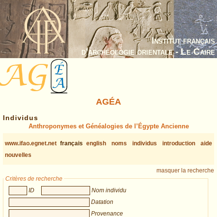
Institut français
d’archéologie orientale - Le Caire
AGÉA
Individus
Anthroponymes et Généalogies de l’Égypte Ancienne
www.ifao.egnet.net
français
english
noms
individus
introduction
aide
nouvelles
masquer la recherche
Critères de recherche
ID
Nom individu
Datation
Provenance