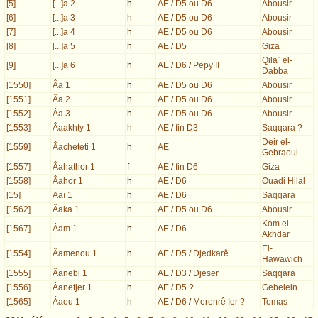
[5]
[...]a 2
h
AE
/
D5 ou D6
Abousir
[6]
[...]a 3
h
AE
/
D5 ou D6
Abousir
[7]
[...]a 4
h
AE
/
D5 ou D6
Abousir
[8]
[...]a 5
h
AE
/
D5
Giza
Qilaʿ el-
[9]
[...]a 6
h
AE
/
D6
/
Pepy II
Dabba
[1550]
Âa 1
h
AE
/
D5 ou D6
Abousir
[1551]
Âa 2
h
AE
/
D5 ou D6
Abousir
[1552]
Âa 3
h
AE
/
D5 ou D6
Abousir
[1553]
Âaakhty 1
h
AE
/
fin D3
Saqqara ?
Deir el-
[1559]
Âacheteti 1
h
AE
Gebraoui
[1557]
Âahathor 1
f
AE
/
fin D6
Giza
[1558]
Âahor 1
h
AE
/
D6
Ouadi Hilal
[15]
Aaï 1
h
AE
/
D6
Saqqara
[1562]
Âaka 1
h
AE
/
D5 ou D6
Abousir
Kom el-
[1567]
Âam 1
h
AE
/
D6
Akhdar
El-
[1554]
Âamenou 1
h
AE
/
D5
/
Djedkarê
Hawawich
[1555]
Âanebi 1
h
AE
/
D3
/
Djeser
Saqqara
[1556]
Âanetjer 1
h
AE
/
D5 ?
Gebelein
[1565]
Âaou 1
h
AE
/
D6
/
Merenrê Ier ?
Tomas