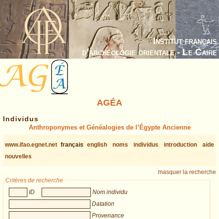
Institut français
d’archéologie orientale - Le Caire
AGÉA
Individus
Anthroponymes et Généalogies de l’Égypte Ancienne
www.ifao.egnet.net
français
english
noms
individus
introduction
aide
nouvelles
masquer la recherche
Critères de recherche
ID
Nom individu
Datation
Provenance