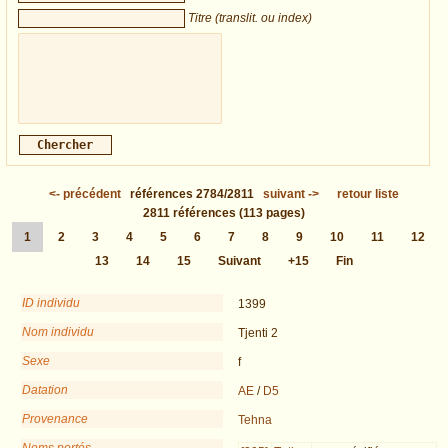
Titre (translit. ou index)
<-
précédent
références
2784/2811
suivant
->
retour liste
2811
références
(113 pages)
1
2
3
4
5
6
7
8
9
10
11
12
13
14
15
Suivant
+15
Fin
ID individu
1399
Nom individu
Tjenti 2
Sexe
f
Datation
AE
/
D5
Provenance
Tehna
Noms portés