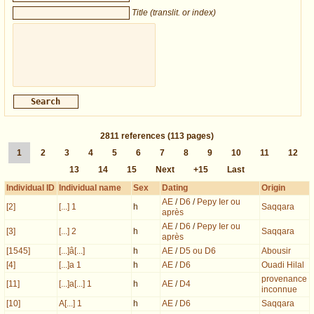
Title (translit. or index)
2811
references
(113 pages)
1
2
3
4
5
6
7
8
9
10
11
12
13
14
15
Next
+15
Last
Individual ID
Individual name
Sex
Dating
Origin
AE
/
D6
/
Pepy Ier ou
[2]
[...] 1
h
Saqqara
après
AE
/
D6
/
Pepy Ier ou
[3]
[...] 2
h
Saqqara
après
[1545]
[...]â[...]
h
AE
/
D5 ou D6
Abousir
[4]
[...]a 1
h
AE
/
D6
Ouadi Hilal
provenance
[11]
[...]a[...] 1
h
AE
/
D4
inconnue
[10]
A[...] 1
h
AE
/
D6
Saqqara