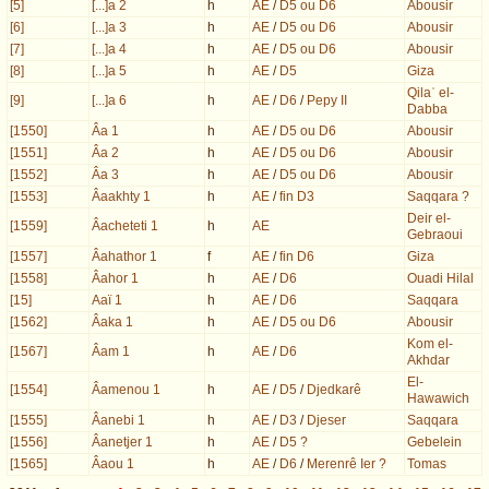
[5]
[...]a 2
h
AE
/
D5 ou D6
Abousir
[6]
[...]a 3
h
AE
/
D5 ou D6
Abousir
[7]
[...]a 4
h
AE
/
D5 ou D6
Abousir
[8]
[...]a 5
h
AE
/
D5
Giza
Qilaʿ el-
[9]
[...]a 6
h
AE
/
D6
/
Pepy II
Dabba
[1550]
Âa 1
h
AE
/
D5 ou D6
Abousir
[1551]
Âa 2
h
AE
/
D5 ou D6
Abousir
[1552]
Âa 3
h
AE
/
D5 ou D6
Abousir
[1553]
Âaakhty 1
h
AE
/
fin D3
Saqqara ?
Deir el-
[1559]
Âacheteti 1
h
AE
Gebraoui
[1557]
Âahathor 1
f
AE
/
fin D6
Giza
[1558]
Âahor 1
h
AE
/
D6
Ouadi Hilal
[15]
Aaï 1
h
AE
/
D6
Saqqara
[1562]
Âaka 1
h
AE
/
D5 ou D6
Abousir
Kom el-
[1567]
Âam 1
h
AE
/
D6
Akhdar
El-
[1554]
Âamenou 1
h
AE
/
D5
/
Djedkarê
Hawawich
[1555]
Âanebi 1
h
AE
/
D3
/
Djeser
Saqqara
[1556]
Âanetjer 1
h
AE
/
D5 ?
Gebelein
[1565]
Âaou 1
h
AE
/
D6
/
Merenrê Ier ?
Tomas