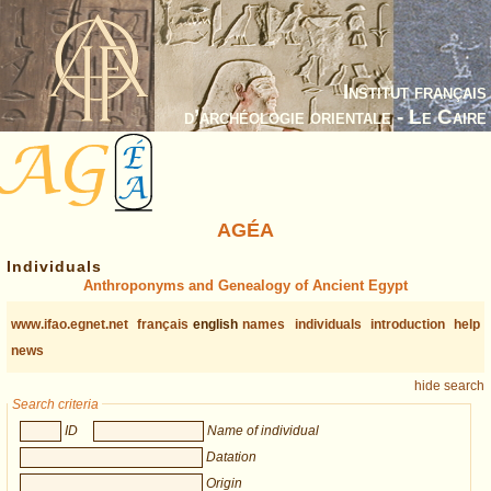
Institut français
d’archéologie orientale - Le Caire
AGÉA
Individuals
Anthroponyms and Genealogy of Ancient Egypt
www.ifao.egnet.net
français
english
names
individuals
introduction
help
news
hide search
Search criteria
ID
Name of individual
Datation
Origin